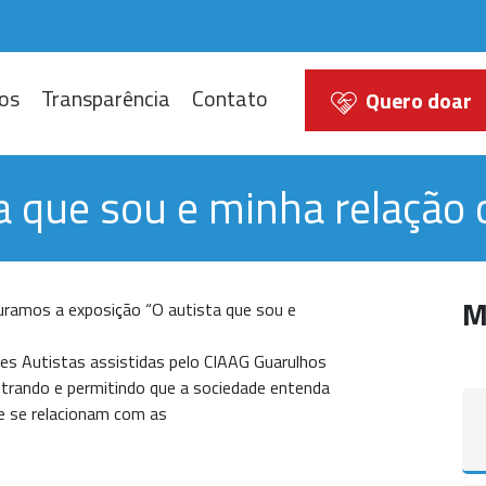
os
Transparência
Contato
Quero doar
ta que sou e minha relaçã
M
ramos a exposição “O autista que sou e
tes Autistas assistidas pelo CIAAG Guarulhos
strando e permitindo que a sociedade entenda
e se relacionam com as