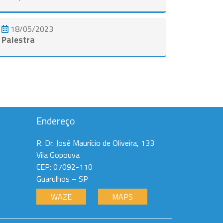
18/05/2023
Palestra
Ver todos
Endereço
R. Dr. José Maurício de Oliveira, 133
Vila Gopouva
CEP: 07092-110
Guarulhos – SP
WAZE
MAPS